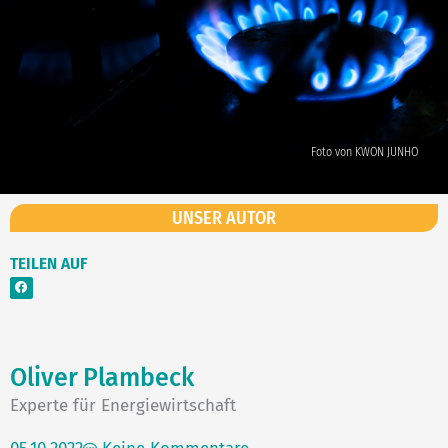
Foto von KWON JUNHO
UNSER AUTOR
TEILEN AUF
Oliver
Plambeck
Experte für Energiewirtschaft